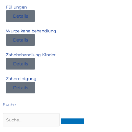
Füllungen
Details
Wurzelkanalbehandlung
Details
Zahnbehandlung Kinder
Details
Zahnreinigung
Details
Suche
S
u
c