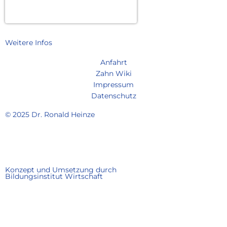
Dr. med. dent. Ronald Heinze
Weitere Infos
Anfahrt
Zahn Wiki
Impressum
Datenschutz
© 2025 Dr. Ronald Heinze
I
n
Konzept und Umsetzung durch
Bildungsinstitut Wirtschaft
s
t