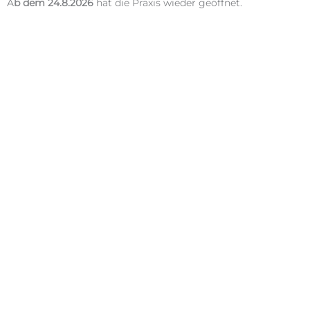
A
b dem 24.8.2026
hat die Praxis wieder geöffnet.