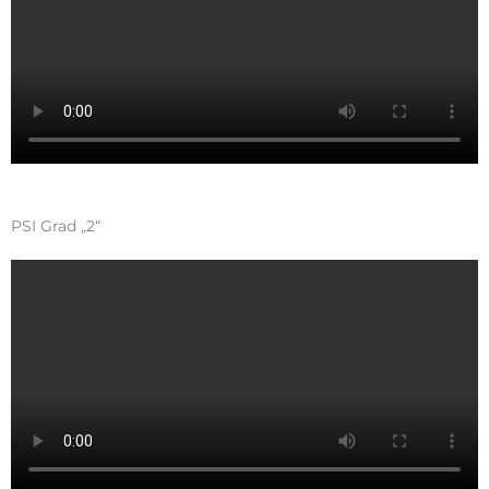
PSI Grad „2“