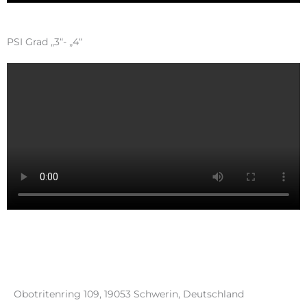
PSI Grad „3“- „4“
Obotritenring 109, 19053 Schwerin, Deutschland